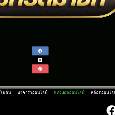
โมชั่น
บาคาร่าออนไลน์
แทงบอลออนไลน์
สล็อตออนไลน