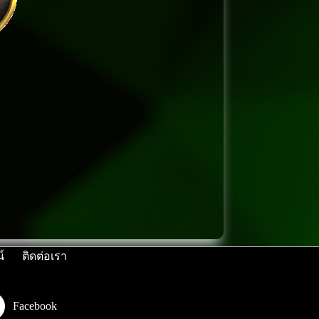
์
ติดต่อเรา
Facebook